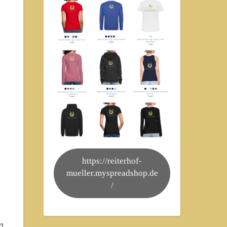
https://reiterhof-
mueller.myspreadshop.de
/
n