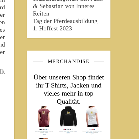
& Sebastian von Inneres
rd
Reiten
er
Tag der Pferdeausbildung
en
1. Hoffest 2023
es
er
nd
er
MERCHANDISE
lt
Über unseren Shop findet
ihr T-Shirts, Jacken und
vieles mehr in top
Qualität.