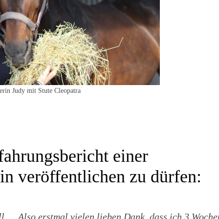
erin Judy mit Stute Cleopatra
fahrungsbericht einer
in veröffentlichen zu dürfen:
ll…. Also erstmal vielen lieben Dank, dass ich 3 Woche